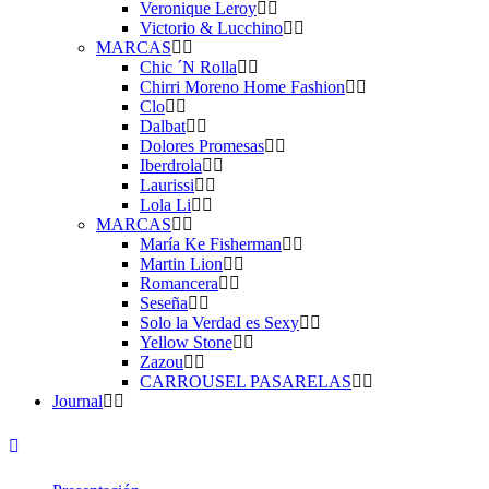
Veronique Leroy
Victorio & Lucchino
MARCAS
Chic ´N Rolla
Chirri Moreno Home Fashion
Clo
Dalbat
Dolores Promesas
Iberdrola
Laurissi
Lola Li
MARCAS
María Ke Fisherman
Martin Lion
Romancera
Seseña
Solo la Verdad es Sexy
Yellow Stone
Zazou
CARROUSEL PASARELAS
Journal