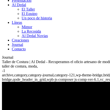
Presentación
Al Dedal
El Taller
El Equipo
Un poco de historia
Líneas
Mimor
La Recosida
Al Dedal Novias
Creaciones
Journal
Contacto
Journal
Taller de Costura | Al Dedal - Recuperamos el oficio artesano de mo
taller de costura, moda,
-1
archive,category,category-journal,category-121,wp-theme-bridge,br
bridge,qode_header_in_grid,wpb-js-composer js-comp-ver-6.1,vc_re