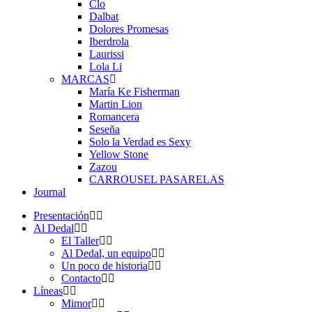
Clo
Dalbat
Dolores Promesas
Iberdrola
Laurissi
Lola Li
MARCAS
María Ke Fisherman
Martin Lion
Romancera
Seseña
Solo la Verdad es Sexy
Yellow Stone
Zazou
CARROUSEL PASARELAS
Journal
Presentación
Al Dedal
El Taller
Al Dedal, un equipo
Un poco de historia
Contacto
Líneas
Mimor