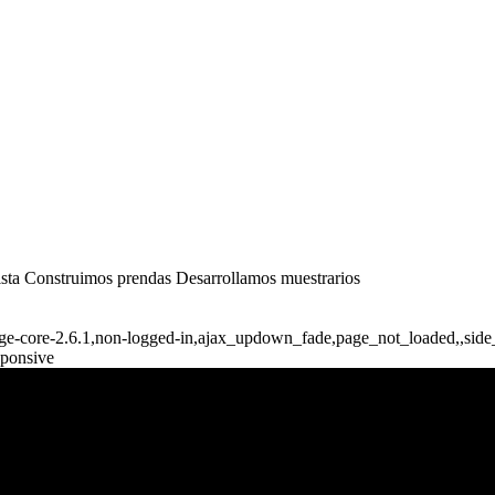
dista Construimos prendas Desarrollamos muestrarios
idge-core-2.6.1,non-logged-in,ajax_updown_fade,page_not_loaded,,si
sponsive