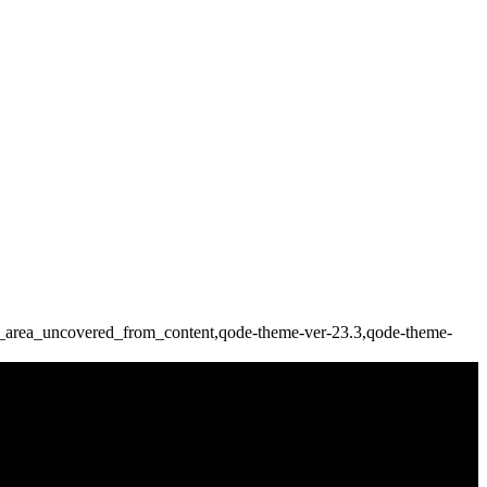
de_area_uncovered_from_content,qode-theme-ver-23.3,qode-theme-