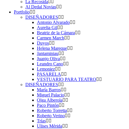
La Recosida
Al Dedal Novias
Portfolio
DISEÑADORES
Antonio Alvarado
Aurelia Gil
Beatriz de la Cámara
Carmen March
Duyos
Helena Mareque
Jantaminiau
Juanjo Oliva
Leandro Cano
Lemoniez
PASARELA
VESTUARIO PARA TEATRO
DISEÑADORES
María Barros
Miguel Palacio
Olga Alberola
Paco Pintón
Roberto Torretta
Roberto Verino
Trías
Ulises Mérida