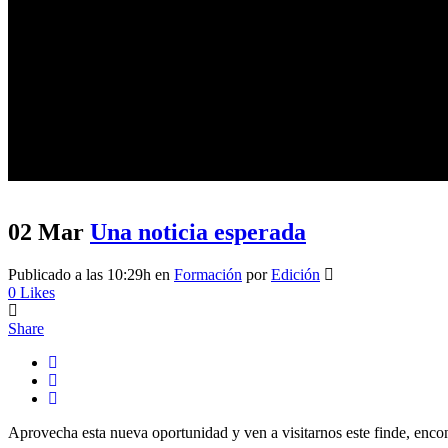
Journal
02 Mar
Una noticia esperada
Publicado a las 10:29h
en
Formación
por
Edición
0
Likes
Share
Aprovecha esta nueva oportunidad y ven a visitarnos este finde, encontr