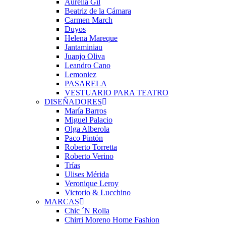
Aurelia Gil
Beatriz de la Cámara
Carmen March
Duyos
Helena Mareque
Jantaminiau
Juanjo Oliva
Leandro Cano
Lemoniez
PASARELA
VESTUARIO PARA TEATRO
DISEÑADORES
María Barros
Miguel Palacio
Olga Alberola
Paco Pintón
Roberto Torretta
Roberto Verino
Trías
Ulises Mérida
Veronique Leroy
Victorio & Lucchino
MARCAS
Chic ´N Rolla
Chirri Moreno Home Fashion