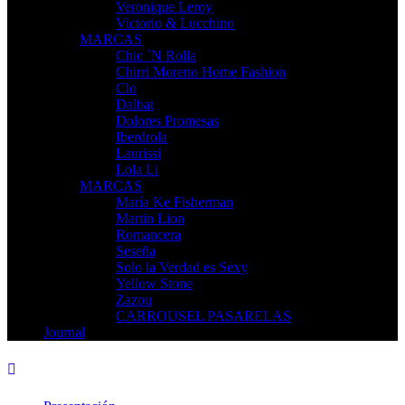
Veronique Leroy
Victorio & Lucchino
MARCAS
Chic ´N Rolla
Chirri Moreno Home Fashion
Clo
Dalbat
Dolores Promesas
Iberdrola
Laurissi
Lola Li
MARCAS
María Ke Fisherman
Martin Lion
Romancera
Seseña
Solo la Verdad es Sexy
Yellow Stone
Zazou
CARROUSEL PASARELAS
Journal