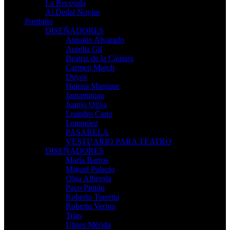
La Recosida
Al Dedal Novias
Portfolio
DISEÑADORES
Antonio Alvarado
Aurelia Gil
Beatriz de la Cámara
Carmen March
Duyos
Helena Mareque
Jantaminiau
Juanjo Oliva
Leandro Cano
Lemoniez
PASARELA
VESTUARIO PARA TEATRO
DISEÑADORES
María Barros
Miguel Palacio
Olga Alberola
Paco Pintón
Roberto Torretta
Roberto Verino
Trías
Ulises Mérida