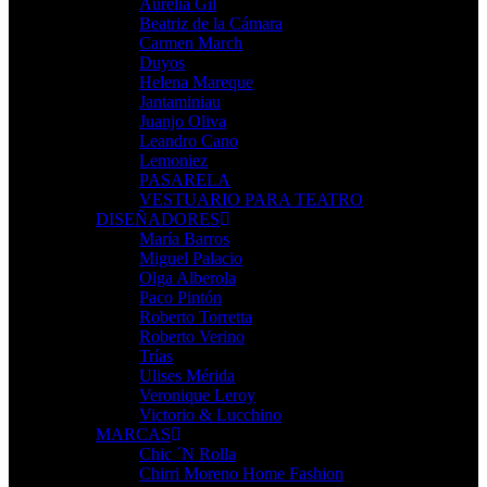
Aurelia Gil
Beatriz de la Cámara
Carmen March
Duyos
Helena Mareque
Jantaminiau
Juanjo Oliva
Leandro Cano
Lemoniez
PASARELA
VESTUARIO PARA TEATRO
DISEÑADORES
María Barros
Miguel Palacio
Olga Alberola
Paco Pintón
Roberto Torretta
Roberto Verino
Trías
Ulises Mérida
Veronique Leroy
Victorio & Lucchino
MARCAS
Chic ´N Rolla
Chirri Moreno Home Fashion