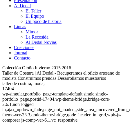
Presentación
Al Dedal
El Taller
El Equipo
Un poco de historia
Líneas
Mimor
La Recosida
Al Dedal Novias
Creaciones
Journal
Contacto
Colección Otoño Invierno 2015 2016
Taller de Costura | Al Dedal - Recuperamos el oficio artesano de
modista Construimos prendas Desarrollamos muestrarios
taller de costura, moda,
17404
wp-singular,portfolio_page-template-default,single,single-
portfolio_page,postid-17404,wp-theme-bridge,bridge-core-
2.6.1,non-logged-
in,ajax_updown_fade,page_not_loaded,,side_area_uncovered_from_c
theme-ver-23.3,qode-theme-bridge,qode_header_in_grid,wpb-js-
composer js-comp-ver-6.1,vc_responsive