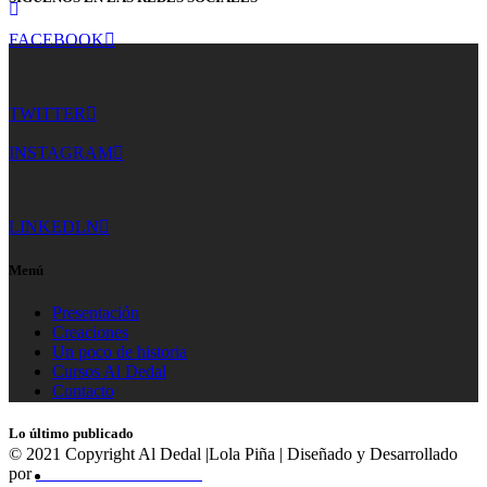
FACEBOOK
TWITTER
INSTAGRAM
LINKEDLN
Menú
Presentación
Creaciones
Un poco de historia
Cursos Al Dedal
Contacto
Lo último publicado
© 2021 Copyright Al Dedal |Lola Piña | Diseñado y Desarrollado
por
MasMediaCanarias.com