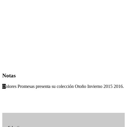
Colección Otoño Invierno 2015
2016
DOLORES PROMESAS
Notas
D
olores Promesas presenta su colección Otoño Invierno 2015 2016.