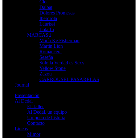
Clo
Dalbat
Dolores Promesas
Iberdrola
Laurissi
Lola Li
MARCAS
María Ke Fisherman
Martin Lion
Romancera
Seseña
Solo la Verdad es Sexy
Yellow Stone
Zazou
CARROUSEL PASARELAS
Journal
Presentación
Al Dedal
El Taller
Al Dedal, un equipo
Un poco de historia
Contacto
Líneas
Mimor