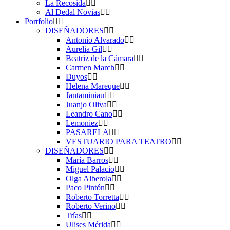
La Recosida
Al Dedal Novias
Portfolio
DISEÑADORES
Antonio Alvarado
Aurelia Gil
Beatriz de la Cámara
Carmen March
Duyos
Helena Mareque
Jantaminiau
Juanjo Oliva
Leandro Cano
Lemoniez
PASARELA
VESTUARIO PARA TEATRO
DISEÑADORES
María Barros
Miguel Palacio
Olga Alberola
Paco Pintón
Roberto Torretta
Roberto Verino
Trías
Ulises Mérida