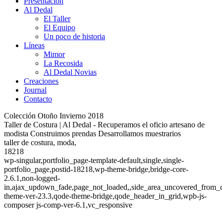
Presentación
Al Dedal
El Taller
El Equipo
Un poco de historia
Líneas
Mimor
La Recosida
Al Dedal Novias
Creaciones
Journal
Contacto
Colección Otoño Invierno 2018
Taller de Costura | Al Dedal - Recuperamos el oficio artesano de
modista Construimos prendas Desarrollamos muestrarios
taller de costura, moda,
18218
wp-singular,portfolio_page-template-default,single,single-
portfolio_page,postid-18218,wp-theme-bridge,bridge-core-
2.6.1,non-logged-
in,ajax_updown_fade,page_not_loaded,,side_area_uncovered_from_c
theme-ver-23.3,qode-theme-bridge,qode_header_in_grid,wpb-js-
composer js-comp-ver-6.1,vc_responsive