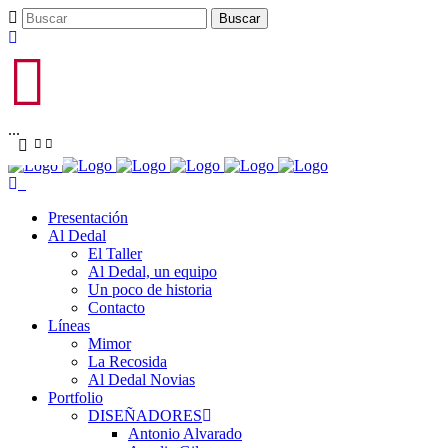
...
Presentación
Al Dedal
El Taller
Al Dedal, un equipo
Un poco de historia
Contacto
Líneas
Mimor
La Recosida
Al Dedal Novias
Portfolio
DISEÑADORES
Antonio Alvarado