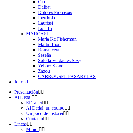
Clo
Dalbat
Dolores Promesas
Iberdrola
Laurissi
Lola Li
MARCAS
María Ke Fisherman
Martin Lion
Romancera
Seseña
Solo la Verdad es Sexy
Yellow Stone
Zazou
CARROUSEL PASARELAS
Journal
Presentación
Al Dedal
El Taller
Al Dedal, un equipo
Un poco de historia
Contacto
Líneas
Mimor