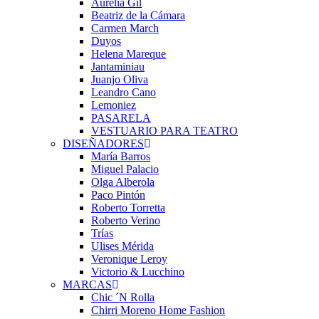
Aurelia Gil
Beatriz de la Cámara
Carmen March
Duyos
Helena Mareque
Jantaminiau
Juanjo Oliva
Leandro Cano
Lemoniez
PASARELA
VESTUARIO PARA TEATRO
DISEÑADORES
María Barros
Miguel Palacio
Olga Alberola
Paco Pintón
Roberto Torretta
Roberto Verino
Trías
Ulises Mérida
Veronique Leroy
Victorio & Lucchino
MARCAS
Chic ´N Rolla
Chirri Moreno Home Fashion