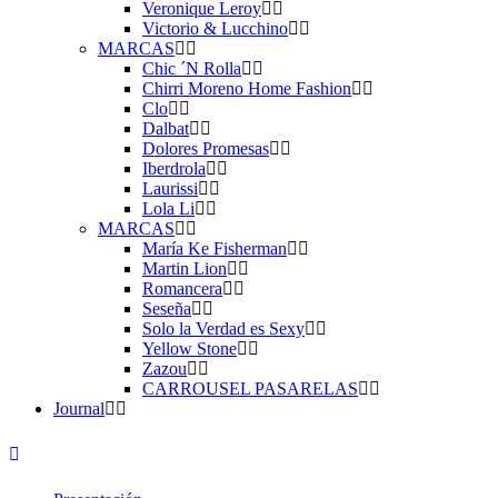
Veronique Leroy
Victorio & Lucchino
MARCAS
Chic ´N Rolla
Chirri Moreno Home Fashion
Clo
Dalbat
Dolores Promesas
Iberdrola
Laurissi
Lola Li
MARCAS
María Ke Fisherman
Martin Lion
Romancera
Seseña
Solo la Verdad es Sexy
Yellow Stone
Zazou
CARROUSEL PASARELAS
Journal