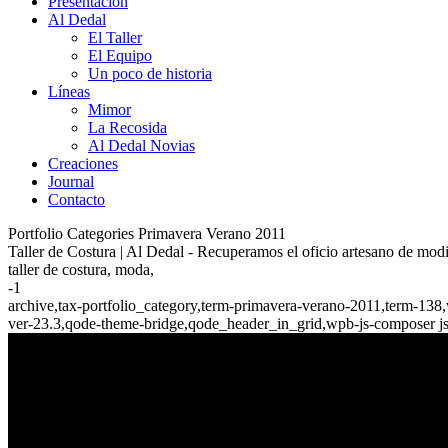
Presentación
Al Dedal
El Taller
El Equipo
Un poco de historia
Líneas
Mimor
La Recosida
Al Dedal Novias
Creaciones
Journal
Contacto
Portfolio Categories Primavera Verano 2011
Taller de Costura | Al Dedal - Recuperamos el oficio artesano de mo
taller de costura, moda,
-1
archive,tax-portfolio_category,term-primavera-verano-2011,term-13
ver-23.3,qode-theme-bridge,qode_header_in_grid,wpb-js-composer j