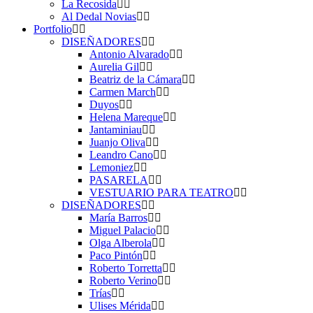
La Recosida
Al Dedal Novias
Portfolio
DISEÑADORES
Antonio Alvarado
Aurelia Gil
Beatriz de la Cámara
Carmen March
Duyos
Helena Mareque
Jantaminiau
Juanjo Oliva
Leandro Cano
Lemoniez
PASARELA
VESTUARIO PARA TEATRO
DISEÑADORES
María Barros
Miguel Palacio
Olga Alberola
Paco Pintón
Roberto Torretta
Roberto Verino
Trías
Ulises Mérida