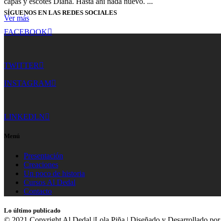
capas y escotes Diana. Hasta ahí nada nuevo. ...
SÍGUENOS EN LAS REDES SOCIALES
Ver más
FACEBOOK
TWITTER
INSTAGRAM
LINKEDLN
Menú
Presentación
Creaciones
Un poco de historia
Cursos Al Dedal
Contacto
Lo último publicado
© 2021 Copyright Al Dedal |Lola Piña | Diseñado y Desarrollado po