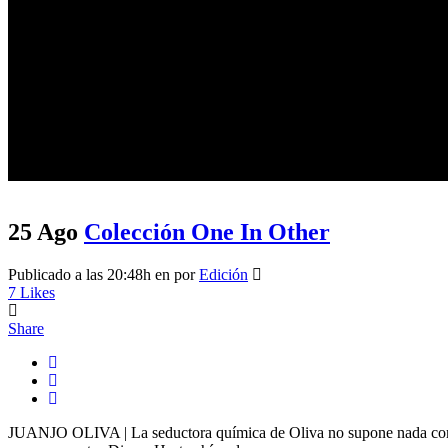
Histórico
25 Ago
Colección One In Other
Publicado a las 20:48h
en
por
Edición
7
Likes
Share
JUANJO OLIVA | La seductora química de Oliva no supone nada compli