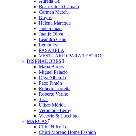
Aurelia Gil
Beatriz de la Cámara
Carmen March
Duyos
Helena Mareque
Jantaminiau
Juanjo Oliva
Leandro Cano
Lemoniez
PASARELA
VESTUARIO PARA TEATRO
DISEÑADORES
María Barros
Miguel Palacio
Olga Alberola
Paco Pintón
Roberto Torretta
Roberto Verino
Trías
Ulises Mérida
Veronique Leroy
Victorio & Lucchino
MARCAS
Chic ´N Rolla
Chirri Moreno Home Fashion