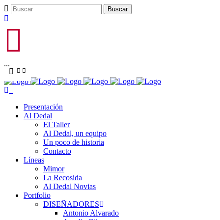
...
Presentación
Al Dedal
El Taller
Al Dedal, un equipo
Un poco de historia
Contacto
Líneas
Mimor
La Recosida
Al Dedal Novias
Portfolio
DISEÑADORES
Antonio Alvarado