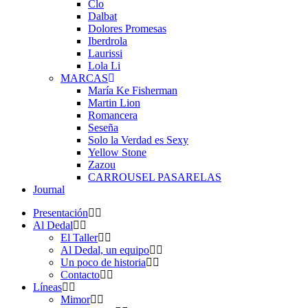
Clo
Dalbat
Dolores Promesas
Iberdrola
Laurissi
Lola Li
MARCAS
María Ke Fisherman
Martin Lion
Romancera
Seseña
Solo la Verdad es Sexy
Yellow Stone
Zazou
CARROUSEL PASARELAS
Journal
Presentación
Al Dedal
El Taller
Al Dedal, un equipo
Un poco de historia
Contacto
Líneas
Mimor