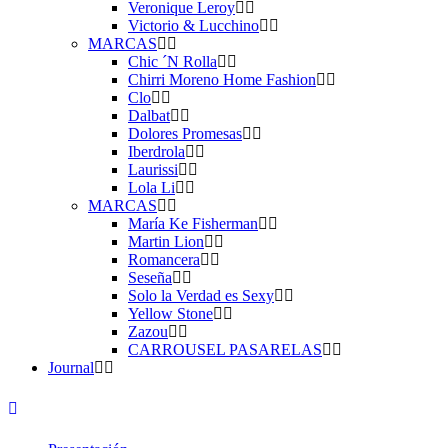
Veronique Leroy
Victorio & Lucchino
MARCAS
Chic ´N Rolla
Chirri Moreno Home Fashion
Clo
Dalbat
Dolores Promesas
Iberdrola
Laurissi
Lola Li
MARCAS
María Ke Fisherman
Martin Lion
Romancera
Seseña
Solo la Verdad es Sexy
Yellow Stone
Zazou
CARROUSEL PASARELAS
Journal