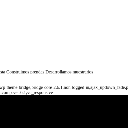
dista Construimos prendas Desarrollamos muestrarios
8,wp-theme-bridge,bridge-core-2.6.1,non-logged-in,ajax_updown_fade
s-comp-ver-6.1,vc_responsive