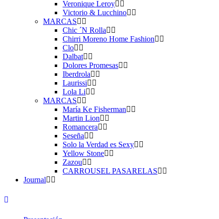
Veronique Leroy
Victorio & Lucchino
MARCAS
Chic ´N Rolla
Chirri Moreno Home Fashion
Clo
Dalbat
Dolores Promesas
Iberdrola
Laurissi
Lola Li
MARCAS
María Ke Fisherman
Martin Lion
Romancera
Seseña
Solo la Verdad es Sexy
Yellow Stone
Zazou
CARROUSEL PASARELAS
Journal