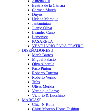
Aurelia Gil
Beatriz de la Cámara
Carmen March
Duyos
Helena Mareque
Jantaminiau
Juanjo Oliva
Leandro Cano
Lemoniez
PASARELA
VESTUARIO PARA TEATRO
DISEÑADORES
María Barros
Miguel Palacio
Olga Alberola
Paco Pintón
Roberto Torretta
Roberto Verino
Trías
Ulises Mérida
Veronique Leroy
Victorio & Lucchino
MARCAS
Chic ´N Rolla
Chirri Moreno Home Fashion