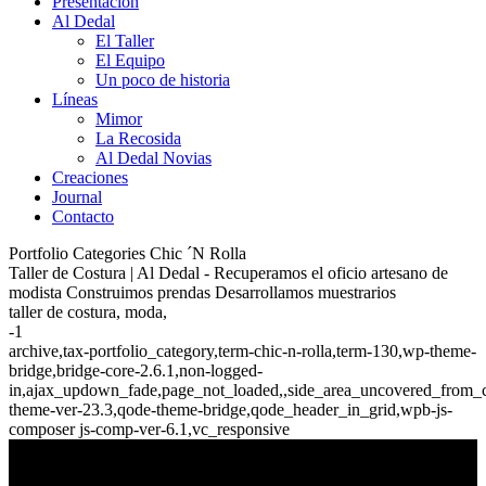
Presentación
Al Dedal
El Taller
El Equipo
Un poco de historia
Líneas
Mimor
La Recosida
Al Dedal Novias
Creaciones
Journal
Contacto
Portfolio Categories Chic ´N Rolla
Taller de Costura | Al Dedal - Recuperamos el oficio artesano de
modista Construimos prendas Desarrollamos muestrarios
taller de costura, moda,
-1
archive,tax-portfolio_category,term-chic-n-rolla,term-130,wp-theme-
bridge,bridge-core-2.6.1,non-logged-
in,ajax_updown_fade,page_not_loaded,,side_area_uncovered_from_c
theme-ver-23.3,qode-theme-bridge,qode_header_in_grid,wpb-js-
composer js-comp-ver-6.1,vc_responsive