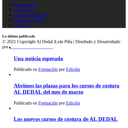
Presentación
Creaciones
Un poco de historia
Cursos Al Dedal
Contacto
Lo último publicado
© 2021 Copyright Al Dedal |Lola Piña | Diseñado y Desarrollado
por
MasMediaCanarias.com
Una noticia esperada
Publicado en
Formación
por
Edición
Abrimos las plazas para los cursos de costura
AL DEDAL del mes de marzo
Publicado en
Formación
por
Edición
Los nuevos cursos de costura de AL DEDAL