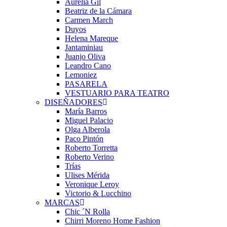
Aurelia Gil
Beatriz de la Cámara
Carmen March
Duyos
Helena Mareque
Jantaminiau
Juanjo Oliva
Leandro Cano
Lemoniez
PASARELA
VESTUARIO PARA TEATRO
DISEÑADORES
María Barros
Miguel Palacio
Olga Alberola
Paco Pintón
Roberto Torretta
Roberto Verino
Trías
Ulises Mérida
Veronique Leroy
Victorio & Lucchino
MARCAS
Chic ´N Rolla
Chirri Moreno Home Fashion