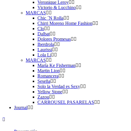
Veronique Leroy
Victorio & Lucchino
MARCAS
Chic ´N Rolla
Chirri Moreno Home Fashion
Clo
Dalbat
Dolores Promesas
Iberdrola
Laurissi
Lola Li
MARCAS
María Ke Fisherman
Martin Lion
Romancera
Seseña
Solo la Verdad es Sexy
Yellow Stone
Zazou
CARROUSEL PASARELAS
Journal