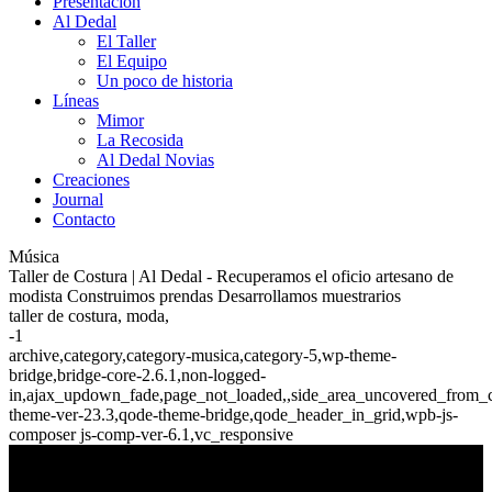
Presentación
Al Dedal
El Taller
El Equipo
Un poco de historia
Líneas
Mimor
La Recosida
Al Dedal Novias
Creaciones
Journal
Contacto
Música
Taller de Costura | Al Dedal - Recuperamos el oficio artesano de
modista Construimos prendas Desarrollamos muestrarios
taller de costura, moda,
-1
archive,category,category-musica,category-5,wp-theme-
bridge,bridge-core-2.6.1,non-logged-
in,ajax_updown_fade,page_not_loaded,,side_area_uncovered_from_c
theme-ver-23.3,qode-theme-bridge,qode_header_in_grid,wpb-js-
composer js-comp-ver-6.1,vc_responsive