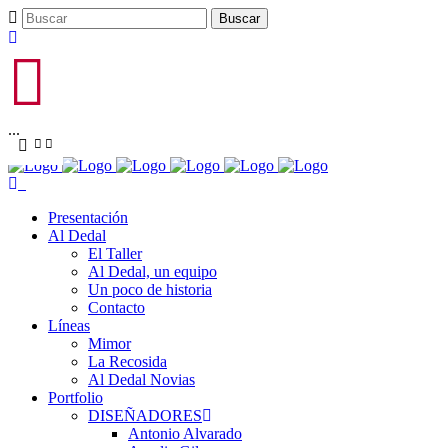
...
Presentación
Al Dedal
El Taller
Al Dedal, un equipo
Un poco de historia
Contacto
Líneas
Mimor
La Recosida
Al Dedal Novias
Portfolio
DISEÑADORES
Antonio Alvarado