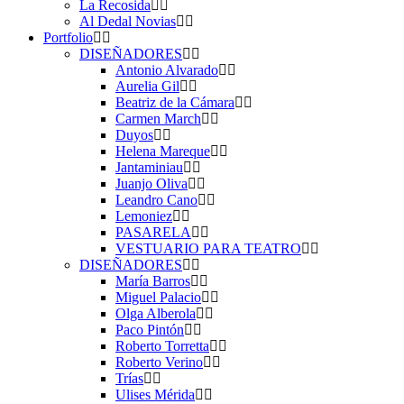
La Recosida
Al Dedal Novias
Portfolio
DISEÑADORES
Antonio Alvarado
Aurelia Gil
Beatriz de la Cámara
Carmen March
Duyos
Helena Mareque
Jantaminiau
Juanjo Oliva
Leandro Cano
Lemoniez
PASARELA
VESTUARIO PARA TEATRO
DISEÑADORES
María Barros
Miguel Palacio
Olga Alberola
Paco Pintón
Roberto Torretta
Roberto Verino
Trías
Ulises Mérida