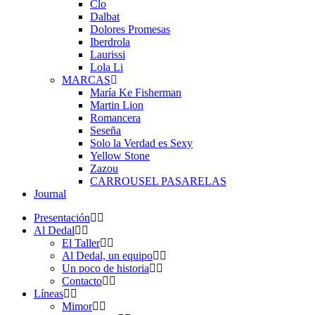
Clo
Dalbat
Dolores Promesas
Iberdrola
Laurissi
Lola Li
MARCAS
María Ke Fisherman
Martin Lion
Romancera
Seseña
Solo la Verdad es Sexy
Yellow Stone
Zazou
CARROUSEL PASARELAS
Journal
Presentación
Al Dedal
El Taller
Al Dedal, un equipo
Un poco de historia
Contacto
Líneas
Mimor