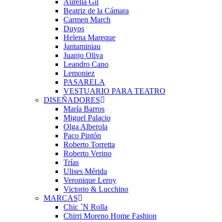
Aurelia Gil
Beatriz de la Cámara
Carmen March
Duyos
Helena Mareque
Jantaminiau
Juanjo Oliva
Leandro Cano
Lemoniez
PASARELA
VESTUARIO PARA TEATRO
DISEÑADORES
María Barros
Miguel Palacio
Olga Alberola
Paco Pintón
Roberto Torretta
Roberto Verino
Trías
Ulises Mérida
Veronique Leroy
Victorio & Lucchino
MARCAS
Chic ´N Rolla
Chirri Moreno Home Fashion