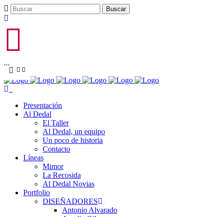
...
Presentación
Al Dedal
El Taller
Al Dedal, un equipo
Un poco de historia
Contacto
Líneas
Mimor
La Recosida
Al Dedal Novias
Portfolio
DISEÑADORES
Antonio Alvarado