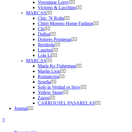
Veronique Leroy
Victorio & Lucchino
MARCAS
Chic ´N Rolla
Chirri Moreno Home Fashion
Clo
Dalbat
Dolores Promesas
Iberdrola
Laurissi
Lola Li
MARCAS
María Ke Fisherman
Martin Lion
Romancera
Seseña
Solo la Verdad es Sexy
Yellow Stone
Zazou
CARROUSEL PASARELAS
Journal