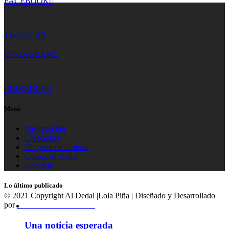
FACEBOOK
TWITTER
INSTAGRAM
LINKEDLN
Menú
Presentación
Creaciones
Un poco de historia
Cursos Al Dedal
Contacto
Lo último publicado
© 2021 Copyright Al Dedal |Lola Piña | Diseñado y Desarrollado
por
MasMediaCanarias.com
Una noticia esperada