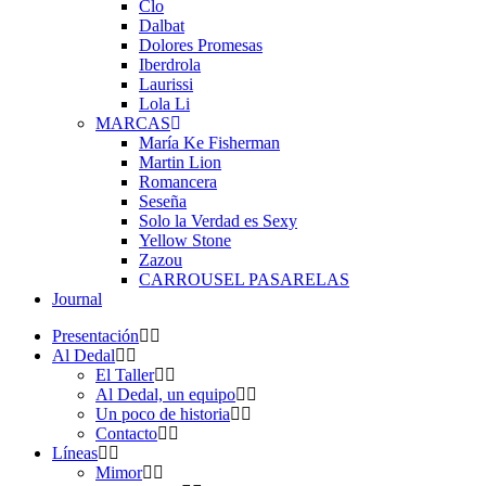
Clo
Dalbat
Dolores Promesas
Iberdrola
Laurissi
Lola Li
MARCAS
María Ke Fisherman
Martin Lion
Romancera
Seseña
Solo la Verdad es Sexy
Yellow Stone
Zazou
CARROUSEL PASARELAS
Journal
Presentación
Al Dedal
El Taller
Al Dedal, un equipo
Un poco de historia
Contacto
Líneas
Mimor