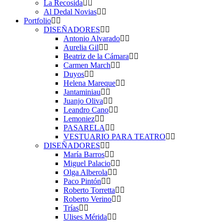
La Recosida
Al Dedal Novias
Portfolio
DISEÑADORES
Antonio Alvarado
Aurelia Gil
Beatriz de la Cámara
Carmen March
Duyos
Helena Mareque
Jantaminiau
Juanjo Oliva
Leandro Cano
Lemoniez
PASARELA
VESTUARIO PARA TEATRO
DISEÑADORES
María Barros
Miguel Palacio
Olga Alberola
Paco Pintón
Roberto Torretta
Roberto Verino
Trías
Ulises Mérida