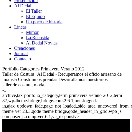
Presentación
Al Dedal
El Taller
El Equipo
Un poco de historia
Líneas
Mimor
La Recosida
Al Dedal Novias
Creaciones
Journal
Contacto
Portfolio Categories Primavera Verano 2012
Taller de Costura | Al Dedal - Recuperamos el oficio artesano de
modista Construimos prendas Desarrollamos muestrarios
taller de costura, moda,
-1
archive,tax-portfolio_category,term-primavera-verano-2012,term-
87,wp-theme-bridge,bridge-core-2.6.1,non-logged-
in,ajax_updown_fade,page_not_loaded,,side_area_uncovered_from_c
theme-ver-23.3,qode-theme-bridge,qode_header_in_grid,wpb-js-
composer js-comp-ver-6.1,vc_responsive